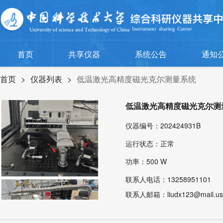
首页
共享仪器
系统公告
通知
首页
>
仪器列表
>
低温激光高精度磁光克尔测量系统
低温激光高精度磁光克尔测
仪器编号：202424931B
运行状态：正常
功率：500 W
联系人电话：13258951101
联系人邮箱：liudx123@mail.ust